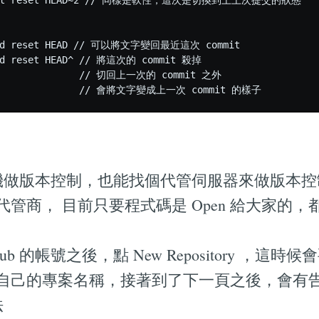
soft reset HEAD~2 // 同樣是軟性，這次是切換到上上次提交的狀態

ard reset HEAD // 可以將文字變回最近這次 commit

rd reset HEAD^ // 將這次的 commit 殺掉

                // 切回上一次的 commit 之外 

單機做版本控制，也能找個代管伺服器來做版本控制，
管商， 目前只要程式碼是 Open 給大家的
ub 的帳號之後，點 New Repository ，這
自己的專案名稱，接著到了下一頁之後，會有
法