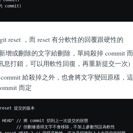
commit)

t reset ，而 reset 有分軟性的回覆跟硬性的
把新增或刪除的文字給刪除，單純殺掉 commit 
 文字訊息打錯，可以用軟性回復，再重新提交一次)
將 commit 給殺掉之外，也會將文字變回原樣
mmit 而定
reset 提交的版本

et HEAD^ // 將 commit 切到上一次提交的狀態

           // 但刪修過得文字不會移除，不加上參數預設為軟性
