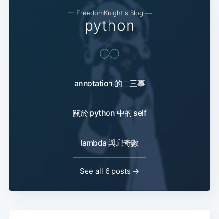
— FreedomKnight's Blog —
python
annotation 的二三事
關於 python 中的 self
lambda 與邱奇數
See all 6 posts →