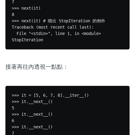
7

>>> next(it)

8

>>> next(it) # 噴出 StopIteration 的例外

Traceback (most recent call last):

  File "<stdin>", line 1, in <module>

接著再往內透視一點點：
>>> it = [5, 6, 7, 8].__iter__()

>>> it.__next__()

5

>>> it.__next__()

6

>>> it.__next__()

7
