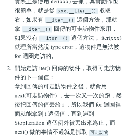
實際上是使用 iter(xxx) 去抓，其實動作也
很簡單，就是從
取取
xxx.__iter__()
看，如果有
這個方法，那就
__iter__()
拿
回傳的可走訪物件來用，
__iter__()
如果沒有
這個方法， iter(xxx)
__iter__()
就理所當然說 type error，這物件是無法被
for 迴圈走訪的。
開始走訪 iter() 回傳的物件，取得可走訪物
件的下一個值：
拿到回傳的可走訪物件之後，就會用
next(可走訪物件) ，去一次又一次的跑，然
後把回傳的值丟給 i ，所以我們 for 迴圈裡
面就能拿到 i 這個值，直到遇到
StopIteration 這個例外被丟出來為止，而
next() 做的事情不過就是抓取
可走訪物