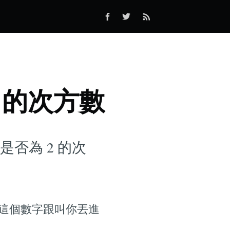
 的次方數
否為 2 的次
果這個數字跟叫你丟進