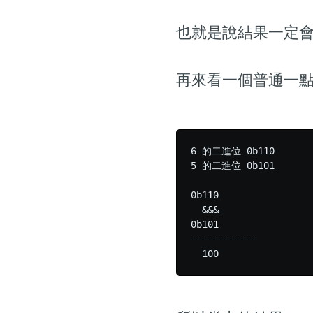
也就是說結果一定會是 
再來看一個普通一點的
6 的二進位 0b110

5 的二進位 0b101

0b110

  &&&

0b101

------------
