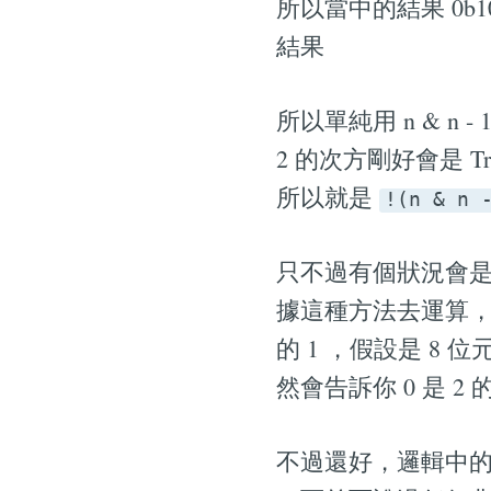
所以當中的結果 0b1
結果
所以單純用 n & n 
2 的次方剛好會是 
所以就是
!(n & n 
只不過有個狀況會是
據這種方法去運算， 0
的 1 ，假設是 8 位
然會告訴你 0 是 2
不過還好，邏輯中