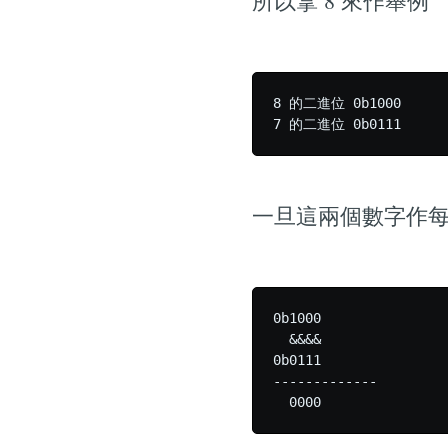
所以拿 8 來作舉例
8 的二進位 0b1000

一旦這兩個數字作每個
0b1000

  &&&&

0b0111

-------------
