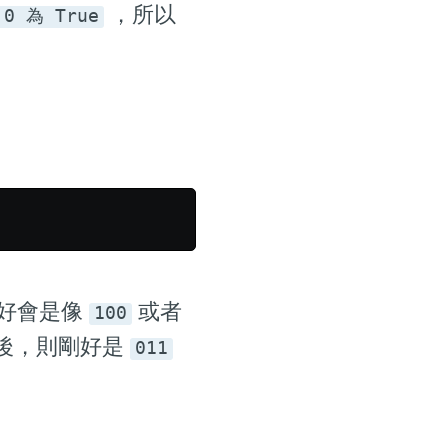
，所以
0 為 True
剛好會是像
或者
100
 之後，則剛好是
011