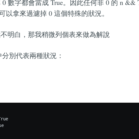
數字都會當成 True。因此任何非 0 的 n && Tru
法可以拿來過濾掉 0 這個特殊的狀況。
點不明白，那我稍微列個表來做為解說
- 1)當中分別代表兩種狀況：
rue

e


