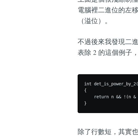
電腦裡二進位的左移
（溢位）。
不過後來我發現二進
表除 2 的這個例子
int det_is_power_by_2(
{

    return n && !(n & 
除了行數短，其實