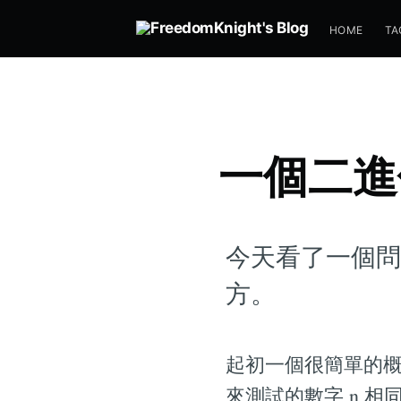
HOME
TA
一個二進
今天看了一個問
方。
起初一個很簡單的概
來測試的數字 n 相