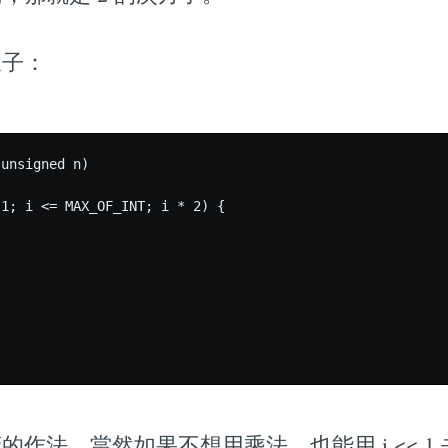
樣子：
unsigned n)

1; i <= MAX_OF_INT; i * 2) {

作法，當然如果不想用乘法，也能用 i << 1 